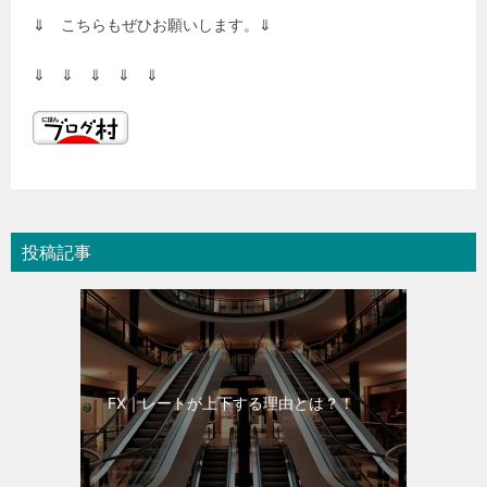
⇓ こちらもぜひお願いします。⇓
⇓ ⇓ ⇓ ⇓ ⇓
投稿記事
FX｜レートが上下する理由とは？！