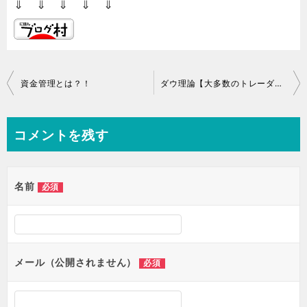
⇓ ⇓ ⇓ ⇓ ⇓
投
資金管理とは？！
ダウ理論【大多数のトレーダーが指針にする理論】
稿
ナ
コメントを残す
ビ
ゲ
名前
必須
ー
シ
ョ
メール（公開されません）
必須
ン